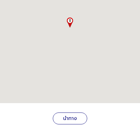
นำทาง