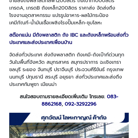
ขายส่งถังพลาสติกสีฟ้า200ลิตร ถังเบ๊าท์1000ลิตร
เกรดA, เกรดB ถังเหล็ก200ลิตร ราคาส่ง จัดส่งถึง
โรงงานอุตสาหกรรม แปรรูปอาหาร-ผลไม้กระป๋อง
เคมีภัณฑ์-น้ำมันเชื้อเพลิงโรงปั๊มเหล็ก-ชุบโลหะ
สต๊อกแน่น มีถังพลาสติก ถัง
IBC และถังเหล็กพร้อมส่งทั่ว
ประเทศและส่งประเทศเพื่อนบ้าน
จัดส่งทั่วประเทศ ส่งถังพลาสติก ถังเคมี-ถังเบ๊าท์ด่วนทุก
วันในพื้นที่จังหวัด สมุทรสาคร สมุทรปราการ ฉะเชิงเทรา
ชลบุรี ระยอง จันทบุรี ปราจีนบุรี ประจวบคีรีขันธ์ กรุงเทพ
นนทบุรี ปทุมธานี สระบุรี อยุธยา ส่งทั่วประเทศและส่งถึง
ประเทศกัมพูชา เมียนม่า
สนใจสอบถามรายละเอียดเพิ่มเติม โทรเลย.
083-
8862168
,
092-3292296